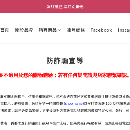
彌月禮盒 享特別優惠
彌月禮盒 享特別優惠
新品上架｜杜拜開心果布朗尼禮盒
首頁
關於品牌
所有商品
彌月蛋糕
Facebook
Inst
彌月禮盒 享特別優惠
防詐騙宣導
並不適用於您的購物體驗；若有任何疑問請與店家聯繫確認
取相關金融帳戶、信用卡相關資訊，也不會透過前述方式要求您前往銀行臨櫃或操作A
來電指示，若有疑慮，敬請於第一時間聯繫
{shop name}
或撥打警政署 165 反詐騙專
等不明來電，請務必提高警覺，更要提防對方竄改電話號碼或假裝成特定公司、銀行、司
費者，再要求進行網路銀行或ATM操作流程。如果與銀行帳務有關，請您直接致電