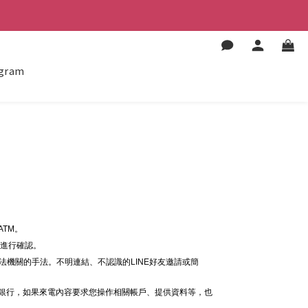
agram
。
TM。
線進行確認。
法機關的手法。不明連結、不認識的LINE好友邀請或簡
給銀行，如果來電內容要求您操作相關帳戶、提供資料等，也