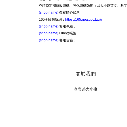
亦請您定期修改密碼、強化密碼強度（以大小寫英文、數
{shop name}
敬祝順心如意
165全民防騙網：
https://165.npa.gov.tw/#/
{shop name}
客服專線：
{shop name}
Line@帳號：
{shop name}
客服信箱：
關於我們
查壹茶大小事