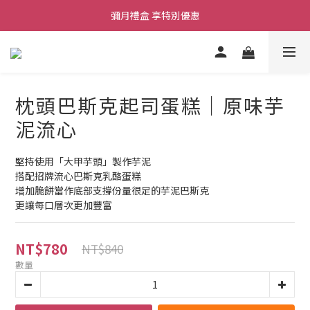
彌月禮盒 享特別優惠
彌月禮盒 享特別優惠
新品上架｜杜拜開心果布朗尼禮盒
彌月禮盒 享特別優惠
枕頭巴斯克起司蛋糕｜原味芋
泥流心
堅持使用「大甲芋頭」製作芋泥
搭配招牌流心巴斯克乳酪蛋糕
增加脆餅當作底部支撐份量很足的芋泥巴斯克
更讓每口層次更加豐富
NT$780
NT$840
數量