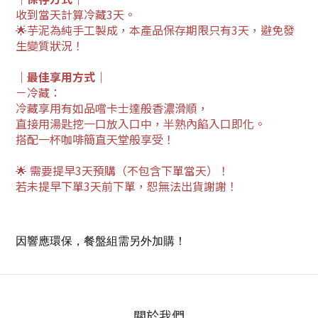
收到當天計算
冷藏3天。
🌟芋泥為純手工製成，本產品保存期限只有3天，避免發
生變質狀況！
｜最佳享用方式｜
－冷藏：
冷藏享用有如品嚐卡士達般香濃滑順，
直接用湯匙挖一口放入口中，半熟內餡入口即化。
搭配一杯咖啡簡直天堂般享受！
🌟 需要提早3天預購（不包含下單當天）！
若未提早下單3天前下單，恕無法出貨謝謝！
因響應環保，餐盤組需另外加購！
關於我們