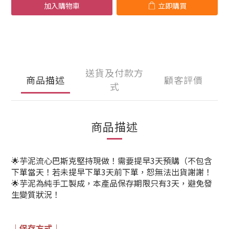
加入購物車
立即購買
送貨及付款方
商品描述
顧客評價
式
商品描述
🌟
芋泥流心巴斯克堅持現做！需要提早3天預購（不包含
下單當天！
若未提早下單3天前下單，恕無法出貨謝謝！
🌟芋泥為純手工製成，本產品保存期限只有3天，避免發
生變質狀況！
｜保存方式｜